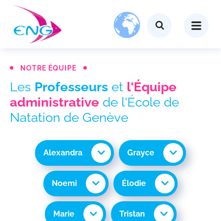
NOTRE ÉQUIPE
Les
Professeurs
et
l'Équipe
administrative
de
l'École de
Natation de Genève
Alexandra
Grayce
Noemi
Élodie
Marie
Tristan