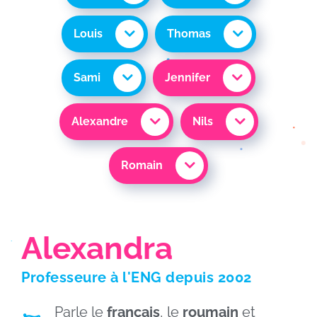
Louis
Thomas
Sami
Jennifer
Alexandre
Nils
Romain
Alexandra
Professeure à
l'ENG
depuis 2002
Parle le
français
, le
roumain
et