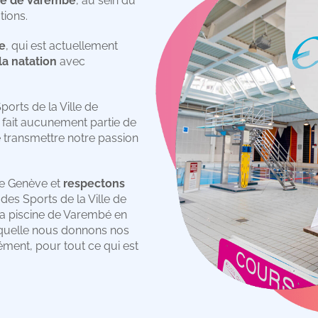
ine de Varembé
, au sein du
tions.
le
, qui est actuellement
la natation
avec
orts de la Ville de
 fait aucunement partie de
e transmettre notre passion
de Genève et
respectons
des Sports de la Ville de
la piscine de Varembé en
laquelle nous donnons nos
ment, pour tout ce qui est