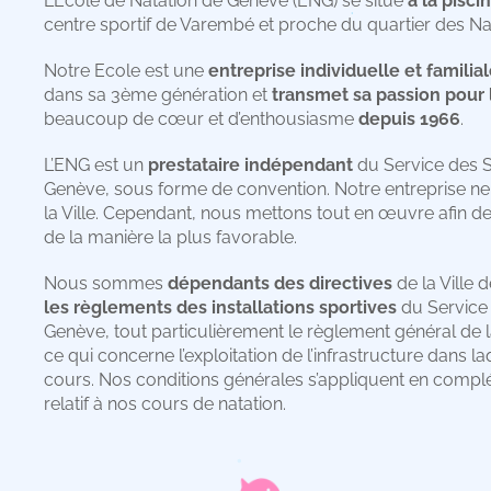
L’Ecole de Natation de Genève (ENG) se situe
à la pisc
centre sportif de Varembé et proche du quartier des Na
Notre Ecole est une
entreprise individuelle et familia
dans sa 3ème génération et
transmet sa passion pour 
beaucoup de cœur et d’enthousiasme
depuis 1966
.
L’ENG est un
prestataire indépendant
du Service des Sp
Genève, sous forme de convention. Notre entreprise ne
la Ville. Cependant, nous mettons tout en œuvre afin d
de la manière la plus favorable.
Nous sommes
dépendants des directives
de la Ville 
les règlements des installations sportives
du Service 
Genève, tout particulièrement le règlement général de 
ce qui concerne l’exploitation de l’infrastructure dans 
cours. Nos conditions générales s’appliquent en complé
relatif à nos cours de natation.