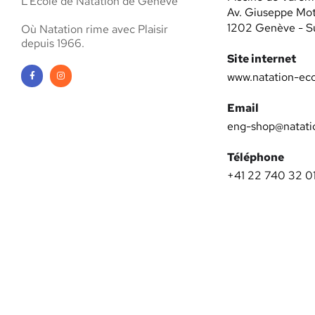
L’École de Natation de Genève
Av. Giuseppe Mo
1202 Genève - S
Où Natation rime avec Plaisir
depuis 1966.
Site internet
www.natation-eco
Email
eng-shop@natati
Téléphone
+41 22 740 32 0