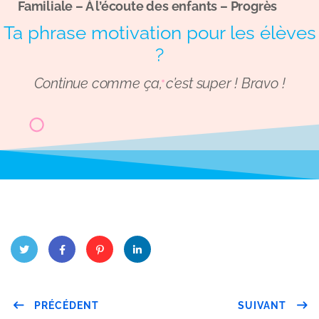
Familiale – À l’écoute des enfants – Progrès
Ta phrase motivation pour les élèves
?
Continue comme ça, c’est super ! Bravo !
Twitt
Face
Pinter
Linke
PRÉCÉDENT
SUIVANT
er
book
est
dIn